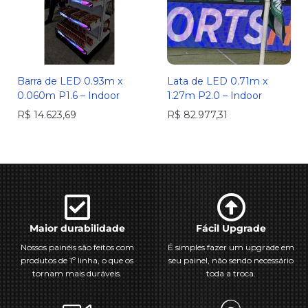
Barra de LED 0.93m x
Lata de LED 0.71m x
0.060m P1.6 – Indoor
1.27m P2.0 – Indoor
R$
14.623,69
R$
82.977,31
Maior durabilidade
Fácil Upgrade
Nossos painéis são feitos com
É simples fazer um upgrade em
produtos de 1º linha, o que os
seu painel, não sendo necessário
tornam mais duráveis.
toda a troca.