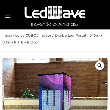
Início
/
Loja
/
CUBO
/
Indoor
/ E-cube Led Portátil 0.16m x
0.32m PH1.8 – Indoor