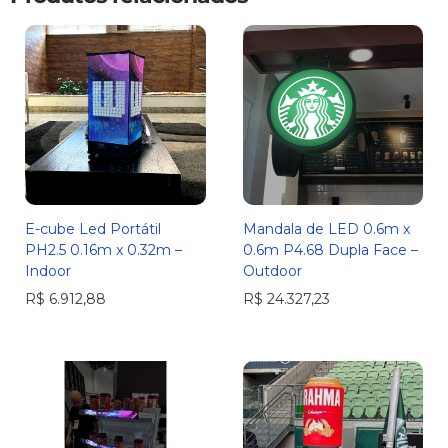
E-cube Led Portátil
Mandala de LED 0.6m x
PH2.5 0.16m x 0.32m –
0.6m P4.68 Dupla Face –
Indoor
Outdoor
R$
6.912,88
R$
24.327,23