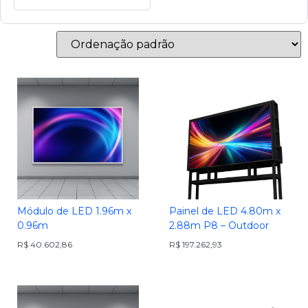
Módulo de LED 1.96m x
Painel de LED 4.80m x
0.96m
2.88m P8 – Outdoor
R$
40.602,86
R$
197.262,93