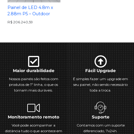
Painel de LED 4.8m x
2.88m P5 – Outdoor
R$
206.240,59
Maior durabilidade
Fácil Upgrade
Nossos painéis são feitos com
É simples fazer um upgrade em
produtos de 1º linha, o que os
seu painel, não sendo necessário
tornam mais duráveis.
toda a troca.
Monitoramento remoto
Suporte
Você pode acompanhar a
Contamos com um suporte
distância tudo o que acontece em
diferenciado, 7x24h.